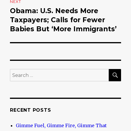
NEXT
Obama: U.S. Needs More
Next
Taxpayers; Calls for Fewer
post:
Babies But ‘More Immigrants’
SE
Search
for:
RECENT POSTS
Gimme Fuel, Gimme Fire, Gimme That