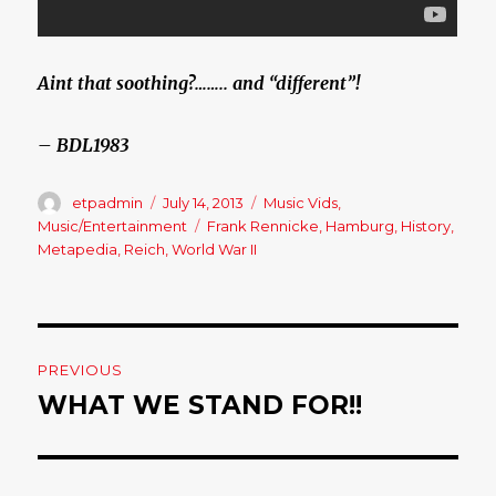
Aint that soothing?…….. and “different”!
– BDL1983
Author
etpadmin
Posted
July 14, 2013
Categories
Music Vids
,
on
Music/Entertainment
Tags
Frank Rennicke
,
Hamburg
,
History
,
Metapedia
,
Reich
,
World War II
Post
PREVIOUS
navigation
WHAT WE STAND FOR!!
Previous
post: